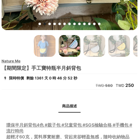
Nature Me
【期間限定】手工寶特瓶半月斜背包
限時特價
剩餘 1361 天 0 時 46 分 52 秒
250
560
商品描述
環保半月斜背包4色 #親子包 #兒童背包 #SGS檢驗合格 #手機包 #
流行時尚
超輕才60克，質料厚實耐磨、背起來卻輕盈無感，隨時收納物品