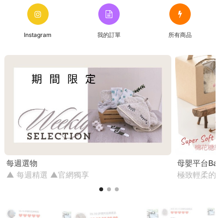
Instagram
我的訂單
所有商品
每週選物
母嬰平台Ba
▲ 每週精選 ▲官網獨享
極致輕柔的