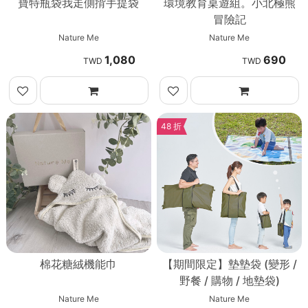
寶特瓶袋我走側揹手提袋
環境教育桌遊組。小北極熊
冒險記
Nature Me
Nature Me
1,080
690
48 折
棉花糖絨機能巾
【期間限定】墊墊袋 (變形 /
野餐 / 購物 / 地墊袋)
Nature Me
Nature Me