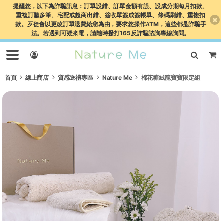
提醒您，以下為詐騙訊息：訂單設錯、訂單金額有誤、設成分期每月扣款、
重複訂購多筆、宅配或超商出錯、簽收單簽成簽帳單、條碼刷錯、重複扣
款。歹徒會以更改訂單退費給您為由，要求您操作ATM，這些都是詐騙手
法。若遇到可疑來電，請隨時撥打165反詐騙諮詢專線詢問。
首頁
線上商店
質感送禮專區
Nature Me
棉花糖絨龍寶寶限定組