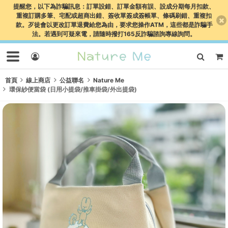
提醒您，以下為詐騙訊息：訂單設錯、訂單金額有誤、設成分期每月扣款、
重複訂購多筆、宅配或超商出錯、簽收單簽成簽帳單、條碼刷錯、重複扣
款。歹徒會以更改訂單退費給您為由，要求您操作ATM，這些都是詐騙手
法。若遇到可疑來電，請隨時撥打165反詐騙諮詢專線詢問。
首頁
線上商店
公益聯名
Nature Me
環保紗便當袋 (日用小提袋/推車掛袋/外出提袋)