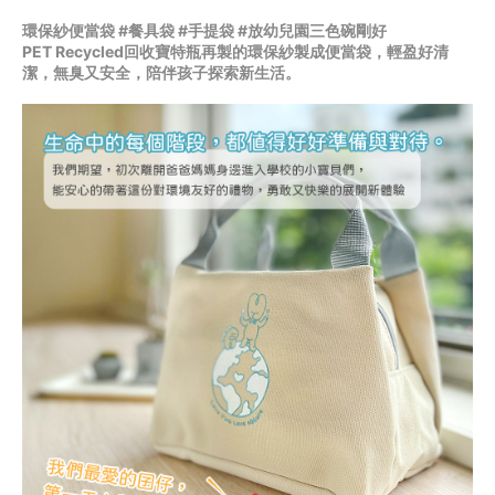
環保紗便當袋 #餐具袋 #手提袋 #放幼兒園三色碗剛好
PET Recycled回收寶特瓶再製的環保紗製成便當袋，輕盈好清
潔，無臭又安全，陪伴孩子探索新生活。