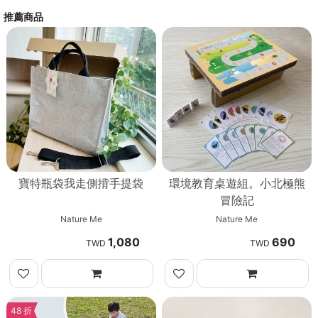
推薦商品
寶特瓶袋我走側揹手提袋
環境教育桌遊組。小北極熊
冒險記
Nature Me
Nature Me
1,080
690
48 折