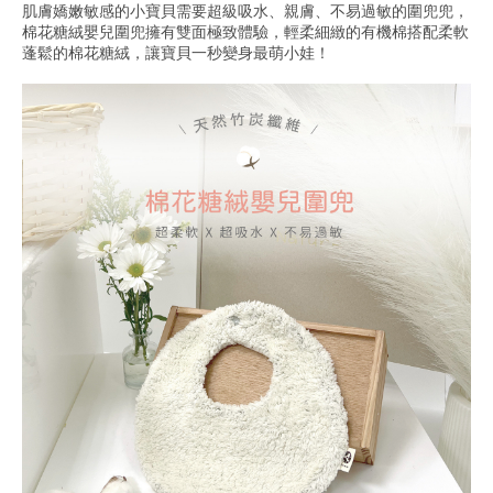
肌膚嬌嫩敏感的小寶貝需要超級吸水、親膚、不易過敏的圍兜兜，
棉花糖絨嬰兒圍兜擁有雙面極致體驗，輕柔細緻的有機棉搭配柔軟
蓬鬆的棉花糖絨，讓寶貝一秒變身最萌小娃！