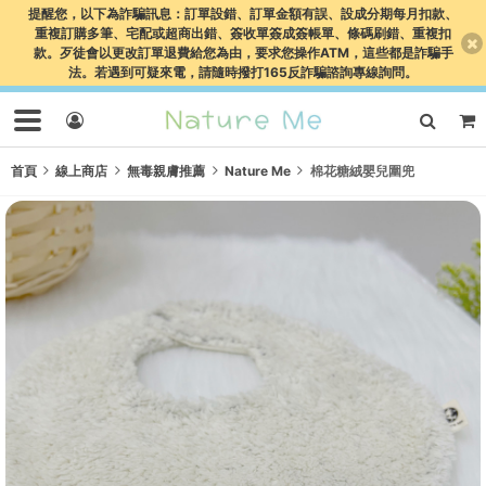
提醒您，以下為詐騙訊息：訂單設錯、訂單金額有誤、設成分期每月扣款、
重複訂購多筆、宅配或超商出錯、簽收單簽成簽帳單、條碼刷錯、重複扣
款。歹徒會以更改訂單退費給您為由，要求您操作ATM，這些都是詐騙手
法。若遇到可疑來電，請隨時撥打165反詐騙諮詢專線詢問。
首頁
線上商店
無毒親膚推薦
Nature Me
棉花糖絨嬰兒圍兜