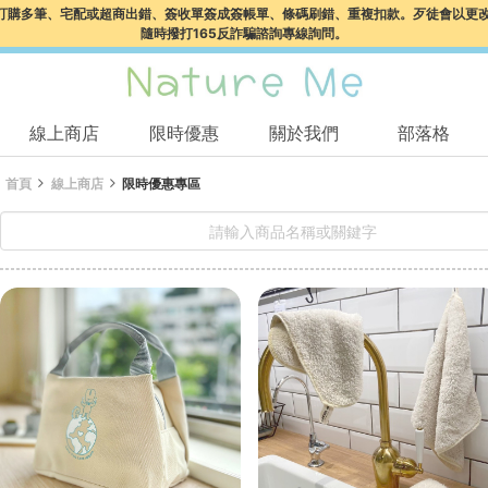
訂購多筆、宅配或超商出錯、簽收單簽成簽帳單、條碼刷錯、重複扣款。歹徒會以更改
隨時撥打165反詐騙諮詢專線詢問。
線上商店
限時優惠
關於我們
部落格
首頁
線上商店
限時優惠專區