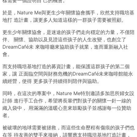
樣需要一個證明自 己的機會。
於是，Nature Me與更生少年關懷協會攜手，欣然支持職培基
地打 造計畫，讓更多人知道這樣的一群孩子需要被照顧。
更生少年關懷協會，是迷途的孩子們走向穩定的力量，不僅陪
伴、 關懷、協助以及見證這些孩子的人生改變，也創立了
DreamCafé未 來咖啡廳來協助孩子就業，進而重新融入社
會。
而支持職培基地打造的募資計畫，能保護這群孩子的第二個
家，讓 正面臨空間與財務危機的DreamCafé未來咖啡館能永
續經營，使得 更多孩子持續得到陪伴與協助。
同時，在這次的專案中，Nature Me特別邀請多加思所婦女設
計師 進行手工合作，希望將長輩們對孩子的關懷一針一線的
織入袋中， 用滿滿的溫暖心意來鼓勵孩子並感謝每一位贊助
者。
被破壞的地球需要被拯救，而這些生命歷程有傷痕的孩子們也
在等 待友善的雙手來接納，請響應支持職培基地打造計畫，