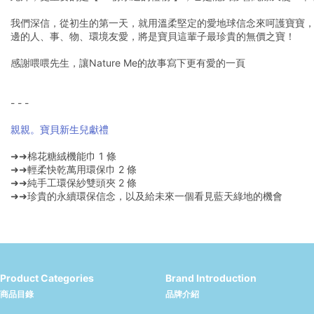
我們深信，從初生的第一天，就用溫柔堅定的愛地球信念來呵護寶寶
邊的人、事、物、環境友愛，將是寶貝這輩子最珍貴的無價之寶！
感謝喂喂先生，讓Nature Me的故事寫下更有愛的一頁
❤️
- - -
親親。寶貝新生兒獻禮
➜➜棉花糖絨機能巾 1 條
➜➜輕柔快乾萬用環保巾 2 條
➜➜純手工環保紗雙頭夾 2 條
➜➜珍貴的永續環保信念，以及給未來一個看見藍天綠地的機會
Product Categories
Brand Introduction
商品目錄
品牌介紹