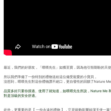
最近，我們的好朋友，「喂喂先生」如獲至寶，因為他引頸期盼的天使
所以我們準備了一份特別的禮物送給這位備受寵愛的小寶貝，
沒想到，喂喂先生對這份禮物讚不絕口，更自發性的回饋了Nature Me 
品質多好只要你摸過、使用了就知道，如喂喂先生所說，Nature Me
對是頂級的安全舒適。
此外，更重要的是【 一份永遠的禮物 】，它是能夠影響純潔天使一