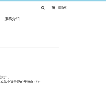
購物車
服務介紹
的讚許，
為小孩最愛的安撫巾 (抱~