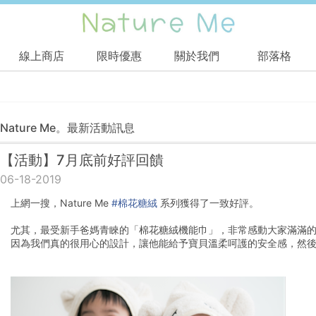
線上商店
限時優惠
關於我們
部落格
Nature Me。最新活動訊息
【活動】7月底前好評回饋
06-18-2019
上網一搜，Nature Me 
#
棉花糖絨
 系列獲得了一致好評。
尤其，最受新手爸媽青睞的「棉花糖絨機能巾」，非常感動大家滿滿
因為我們真的很用心的設計，讓他能給予寶貝溫柔呵護的安全感，然後成