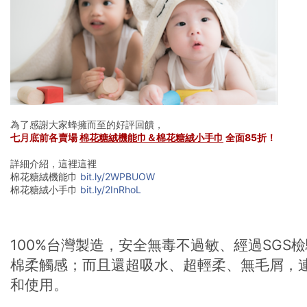
為了感謝大家蜂擁而至的好評回饋，
七月底前各賣場 
棉花糖絨機能巾＆棉花糖絨小手巾
 全面85折！
♥
詳細介紹，這裡這裡
🛒
棉花糖絨機能巾 
bit.ly/2WPBUOW
棉花糖絨小手巾 
bit.ly/2InRhoL
100%台灣製造，安全無毒不過敏、經過SGS
棉柔觸感；而且還超吸水、超輕柔、無毛屑，
和使用。