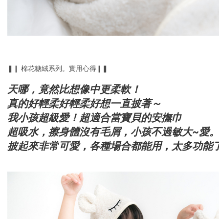
❚❙ 棉花糖絨系列。實用心得❙❚
天哪，竟然比想像中更柔軟！
真的好輕柔好輕柔好想一直披著～
我小孩超級愛！超適合當寶貝的安撫巾
♥️
超吸水，擦身體沒有毛屑，小孩不過敏大~愛
披起來非常可愛，各種場合都能用，太多功能